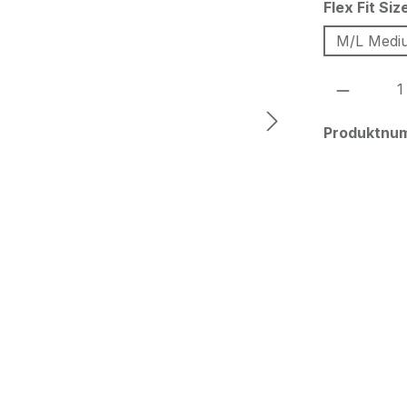
Flex Fit Siz
M/L Medi
Produkt
Produktnu