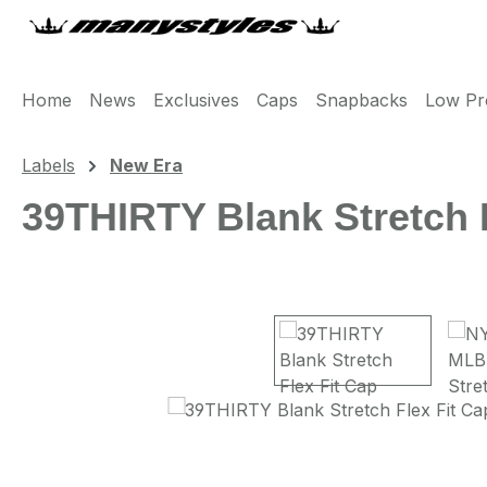
m Hauptinhalt springen
Zur Suche springen
Zur Hauptnavigation springen
Home
News
Exclusives
Caps
Snapbacks
Low Pro
Labels
New Era
39THIRTY Blank Stretch F
Bildergalerie überspringen