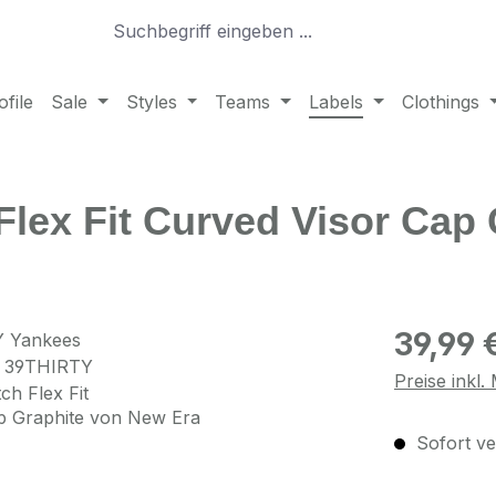
file
Sale
Styles
Teams
Labels
Clothings
lex Fit Curved Visor Cap 
Regulärer Pr
39,99 
Preise inkl
Sofort ver