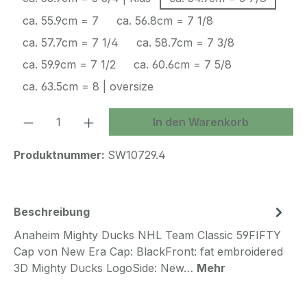
ca. 55.9cm = 7
ca. 56.8cm = 7 1/8
ca. 57.7cm = 7 1/4
ca. 58.7cm = 7 3/8
ca. 59.9cm = 7 1/2
ca. 60.6cm = 7 5/8
ca. 63.5cm = 8 | oversize
Produkt Anzahl: Gib den gewünschten We
In den Warenkorb
Produktnummer:
SW10729.4
Beschreibung
Anaheim Mighty Ducks NHL Team Classic 59FIFTY
Cap von New Era Cap: BlackFront: fat embroidered
3D Mighty Ducks LogoSide: New…
Mehr