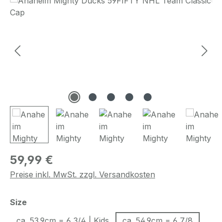
Regulärer Preis:
59,99 €
Preise inkl. MwSt. zzgl. Versandkosten
auswählen
Size
ca. 53.9cm = 6 3/4 | Kids
ca. 54.9cm = 6 7/8