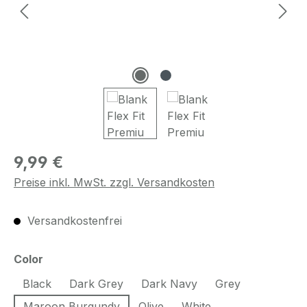
Regulärer Preis:
9,99 €
Preise inkl. MwSt. zzgl. Versandkosten
Versandkostenfrei
auswählen
Color
Black
Dark Grey
Dark Navy
Grey
Maroon Burgundy
Olive
White