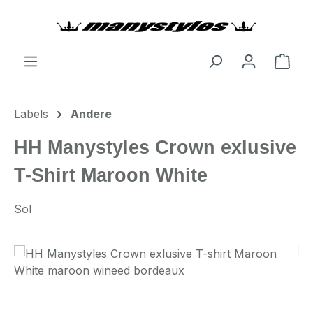
Zum Hauptinhalt springen
Ware
Labels
Andere
HH Manystyles Crown exlusive
T-Shirt Maroon White
Sol
Bildergalerie überspringen