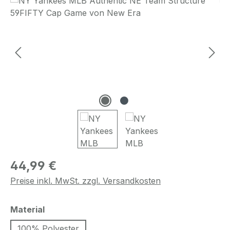
Regulärer Preis:
44,99 €
Preise inkl. MwSt. zzgl. Versandkosten
auswählen
Material
100% Polyester