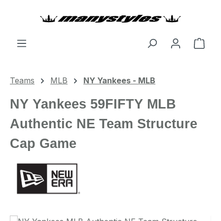
Zum Hauptinhalt springen
Ware
Teams
MLB
NY Yankees - MLB
NY Yankees 59FIFTY MLB
Authentic NE Team Structure
Cap Game
Bildergalerie überspringen