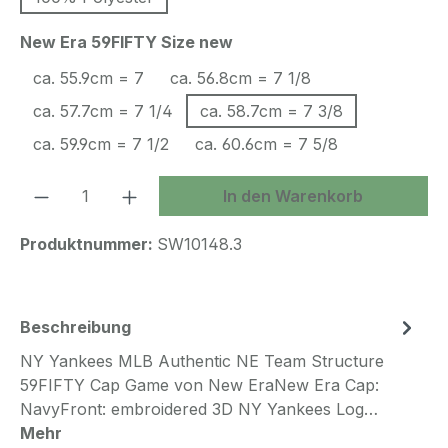
auswählen
New Era 59FIFTY Size new
ca. 55.9cm = 7
ca. 56.8cm = 7 1/8
ca. 57.7cm = 7 1/4
ca. 58.7cm = 7 3/8
ca. 59.9cm = 7 1/2
ca. 60.6cm = 7 5/8
Produkt Anzahl: Gib den gewünschten We
In den Warenkorb
Produktnummer:
SW10148.3
Beschreibung
NY Yankees MLB Authentic NE Team Structure
59FIFTY Cap Game von New EraNew Era Cap:
NavyFront: embroidered 3D NY Yankees Log…
Mehr