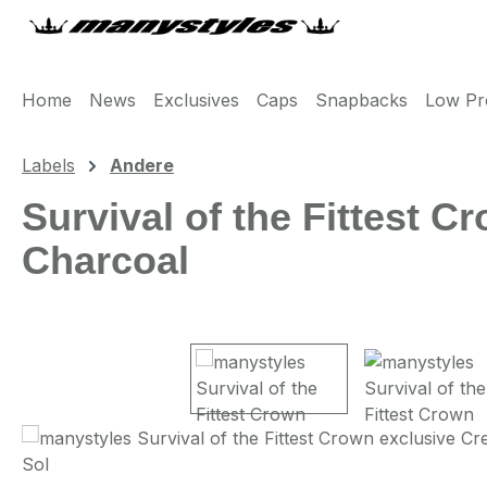
m Hauptinhalt springen
Zur Suche springen
Zur Hauptnavigation springen
Home
News
Exclusives
Caps
Snapbacks
Low Pro
Labels
Andere
Survival of the Fittest 
Charcoal
Bildergalerie überspringen