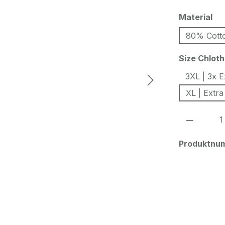
au
Material
80% Cott
Size Chlot
3XL | 3x E
XL | Extra
Produkt
Produktnu