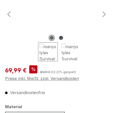
Verkaufspreis:
%
69,99 €
Regulärer Preis:
89,99 €
(22.22% gespart)
Preise inkl. MwSt. zzgl. Versandkosten
Versandkostenfrei
auswählen
Material