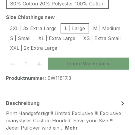
80% Cotton 20% Polyester 100% Cotton
auswählen
Size Chlothings new
3XL | 3x Extra Large
L | Large
M | Medium
S | Small
XL | Extra Large
XS | Extra Small
XXL | 2x Extra Large
Produkt Anzahl: Gib den gewünschten We
In den Warenkorb
Produktnummer:
SW11817.3
Beschreibung
Print Handgefertigt!!! Limited Exclusive !!! Exclusive
manystyles Custom Hooded Save your Size !!!
Jeder Pullover wird ein…
Mehr