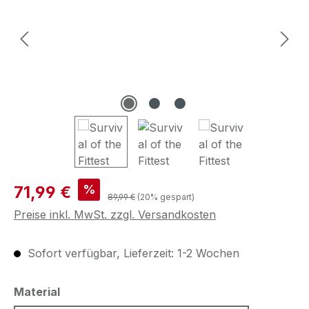
Verkaufspreis:
%
71,99 €
Regulärer Preis:
89,99 €
(20% gespart)
Preise inkl. MwSt. zzgl. Versandkosten
Sofort verfügbar, Lieferzeit: 1-2 Wochen
auswählen
Material