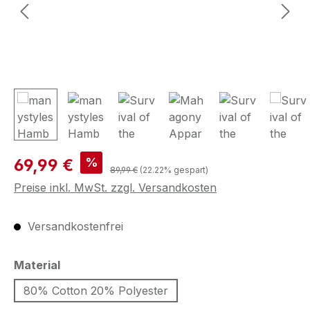
Verkaufspreis:
%
69,99 €
Regulärer Preis:
89,99 €
(22.22% gespart)
Preise inkl. MwSt. zzgl. Versandkosten
Versandkostenfrei
auswählen
Material
80% Cotton 20% Polyester