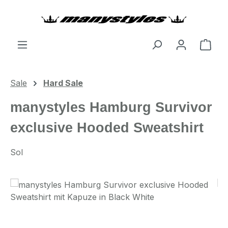
Zum Hauptinhalt springen
Ware
Sale
Hard Sale
manystyles Hamburg Survivor
exclusive Hooded Sweatshirt
Sol
Bildergalerie überspringen