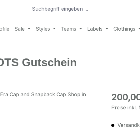
file
Sale
Styles
Teams
Labels
Clothings
OTS Gutschein
Regulärer Pr
200,0
Preise inkl
Versandko