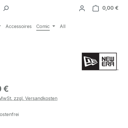
0,00 €
Ware
Accessoires
Comic
All
eis:
0 €
. MwSt. zzgl. Versandkosten
stenfrei