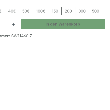
uswählen
€
40€
50€
100€
150
200
300
500
 Anzahl: Gib den gewünschten Wert ein 
In den Warenkorb
mmer:
SW11460.7