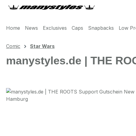
m Hauptinhalt springen
Zur Suche springen
Zur Hauptnavigation springen
Home
News
Exclusives
Caps
Snapbacks
Low Pro
Comic
Star Wars
manystyles.de | THE RO
Bildergalerie überspringen