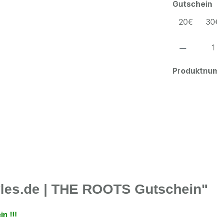
a
Gutschein
20€
30
Produkt
Produktnu
yles.de | THE ROOTS Gutschein"
n !!!