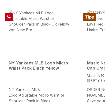
Rabatt
%
Tipp
NY Yankees MLB Logo Micro
Music No
Waist Pack Black Yellow
Cap Grap
Material:
10
59FIFTY Si
NY Yankees MLB
ORDER NO
Logo Adjustable Micro Waist or
NOVEMBER
Shoulder Pack in Black
Save your