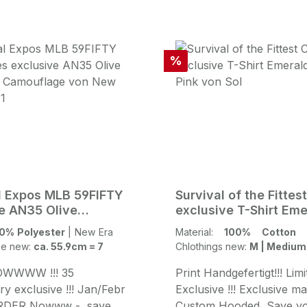
exclusive Size !!! Surviva
Fittest Crown exclusive
Sweatshirt mit Kapuze in
reflectiive 3M Print Hood
Rabatt
%
280Gr. Quality aus 80%
Baumwolle und 20% Poly
100% Baumwolle Cotton
Aussenmaterial Front: Bi
printed Survival of the Fit
Crown exclusive Logo Pr
reflective Print Back: pri
Hamburg and manystyle
l Expos MLB 59FIFTY
Survival of the Fitte
Script in 3M reflective Pr
e AN35 Olive
exclusive T-Shirt Eme
edition Survival of the Fit
nd
Pink
0% Polyester
|
New Era
Material:
100% Cotton
manystylesCrown Custo
ze new:
ca. 55.9cm = 7
Chlothings new:
M | Medium
THE ROOTS Stellinger W
20255 Hamburg
NOWWWW !!! 35
Print Handgefertigt!!! Limi
y exclusive !!! Jan/Febr
Exclusive !!! Exclusive m
ORDER Nowww - save
Custom Hooded Save your