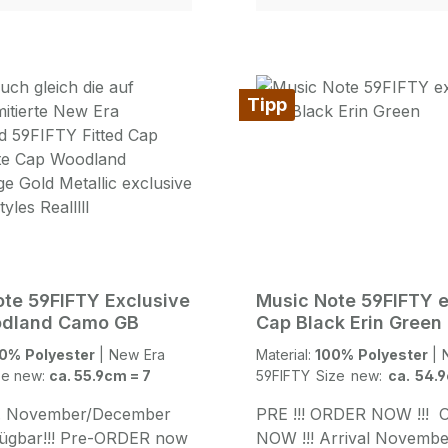
Print Design Hoodies
Arm und Hosenbund kra
r klein aus L entspricht
TheGentlemanBoxingSuit
1.80 75kg special edition
The Coach Guy Ritchie
ustom Hooded
TheGentlemenSuit Schm
Tipp
y for manystyles in
Passform Male Model: 1.
hulterblatt 25, 20357
Size M
Sternschanze/St.
HE ROOTS Stellinger
0255 Hamburg
te 59FIFTY Exclusive
Music Note 59FIFTY e
dland Camo GB
Cap Black Erin Green
0% Polyester
|
New Era
Material:
100% Polyester
|
New Era
ze new:
ca. 55.9cm = 7
59FIFTY Size new:
ca. 54.
7/8
a. November/December
PRE !!! ORDER NOW !!!
ügbar!!! Pre-ORDER now
NOW !!! Arrival Novembe