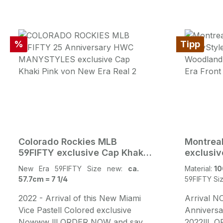
Rabatt
%
Tipp
Colorado Rockies MLB
Montrea
59FIFTY exclusive Cap Khaki
exclusiv
Pink
Woodla
New Era 59FIFTY Size new:
ca.
Material:
10
57.7cm = 7 1/4
59FIFTY Si
2022 - Arrival of this New Miami
Arrival 
Vice Pastell Colored exclusive
Anniversar
Nowww !!! ORDER NOW and save
2022!!! 