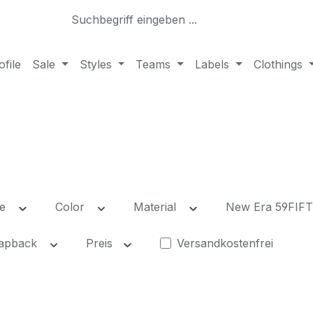
file
Sale
Styles
Teams
Labels
Clothings
ze
Color
Material
New Era 59FIFT
Filter hinzufügen: Versan
Snapback
Preis
Versandkostenfrei