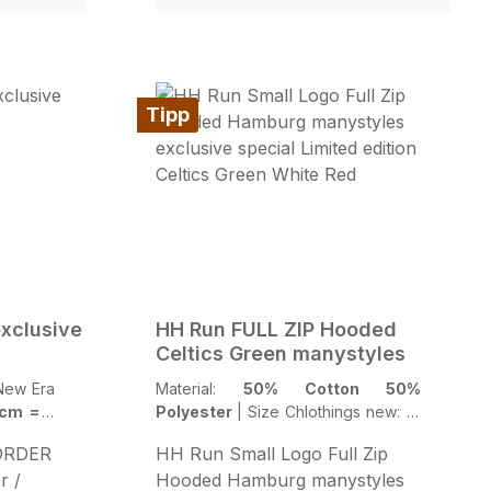
gen
NYMetsDiese LowprofileCaps
Lonsdale
haben ein New Era Flag Logo an
der Seite auf den NewEra Caps wie
ale
normale 59FIFTY Basic Capsmit
Tipp
80 75kg
dem normalen 59FIFTY
Stickersimilar zu den offiziellen
NEW ERA MLB on field caps -
AUTHENTIC Game in Royal
Orange Team Color
xclusive
HH Run FULL ZIP Hooded
Celtics Green manystyles
Material:
50% Cotton 50%
9cm = 6
Polyester
|
Size Chlothings new:
M
| Medium
 ORDER
HH Run Small Logo Full Zip
r /
Hooded Hamburg manystyles