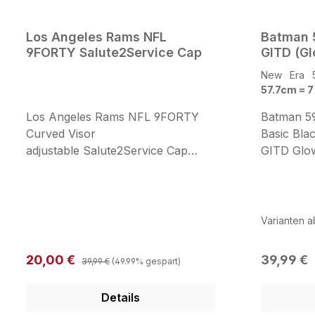
Los Angeles Rams NFL
Batman 
9FORTY Salute2Service Cap
GITD (Gl
New Era 
57.7cm = 7
Los Angeles Rams NFL 9FORTY
Batman 5
Curved Visor
Basic Bla
adjustable Salute2Service Cap
GITD Glow
Digital Desert Camouflage OTC von
Front fat
New Era Cap: Digital Desert
Logo in B
Camouflage Front: Fat
embroider
embroidered 3D Los Angeles
Graphite 
Varianten a
Rams Logo in Team Color Side:
New Era Flag Logo Back: One Size
Regulärer Preis:
Verkaufspreis:
Regulärer
20,00 €
39,99 €
39,99 €
(49.99% gespart)
fits the Most Adjustable
Snapbackverschluss
Details