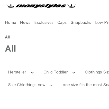
m Hauptinhalt springen
Zur Suche springen
Zur Hauptnavigation springen
Home
News
Exclusives
Caps
Snapbacks
Low Pro
All
All
Hersteller
Child Toddler
Clothings Si
Size Chlothings new
one size fits the most 