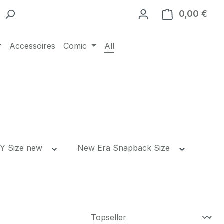
0,00 €
Ware
Accessoires
Comic
All
Y Size new
New Era Snapback Size
dkostenfrei