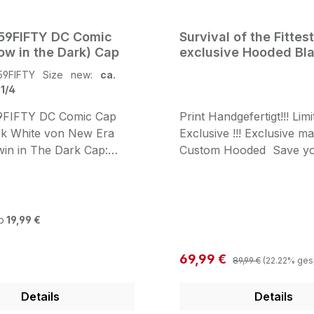
59FIFTY DC Comic
Survival of the Fitte
ow in the Dark) Cap
exclusive Hooded Bl
59FIFTY Size new:
ca.
 1/4
9FIFTY DC Comic Cap
Print Handgefertigt!!! Limi
ck White von New Era
Exclusive !!! Exclusive m
in in The Dark Cap:
Custom Hooded Save your
 embroidered 3D Batman
Jeder Pullover wird einze
lack White Back:
euch angefertigt!!! zudem
ed DC Comics Logo in
eurer exclusive item Cus
Grey
indem ihr zB ein HH SU
b
19,99 €
Patch auf der Schulter h
(plus 10€) ACHTUNG: J
Regulärer Preis:
 Preis:
Verkaufspreis:
69,99 €
89,99 €
(22.22% ges
teurer!! GET 20% off o
February 01.-11.02.2023
Details
Details
NOW !!! Save your Perso