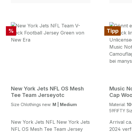
Logo in Bright White Side: NEW
Material 
ERA Logo Side Right: 99WS 1999
fallen seh
World Series Logo PatchBack:
M Model: 
MLB HWC Logo in MLB Team
HH Run C
Rabatt
%
Tipp
Color OTC Navy Red
exclusivel
WhiteUndervisor: Scarlet Red
HamburgSc
Another Fat Woodland Camouflage
Hamburg 
Visor and Walnutbrown Crown
PauliundT
plus RedUndervisorthis one is a
Weg 15 2
manystyles.de 18 Pieces Ltd
exclusive and has been specially
produced for us
New York Jets NFL OS Mesh
Music No
Tee Team Jerseyotc
Cap Woo
Size Chlothings new:
M | Medium
Material:
10
59FIFTY Si
New York Jets NFL New York Jets
Arrival c
NFL OS Mesh Tee Team Jersey
2024 verf