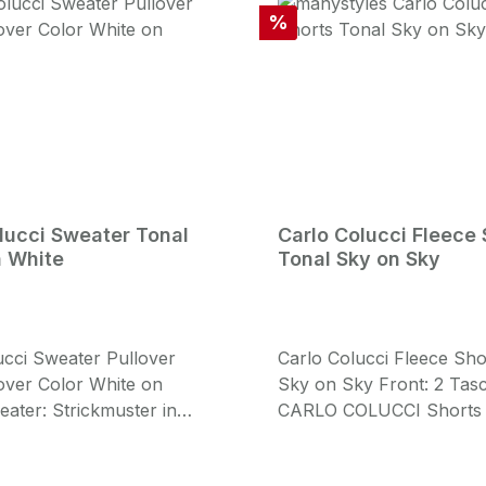
Rabatt
%
lucci Sweater Tonal
Carlo Colucci Fleece 
n White
Tonal Sky on Sky
ucci Sweater Pullover
Carlo Colucci Fleece Sho
lover Color White on
Sky on Sky Front: 2 Tas
ater: Strickmuster in
CARLO COLUCCI Shorts d
WhiteFront: Rundhals
Milano Italien original C
tt CARLO COLUCCI
Sky Design Hinten Tasch