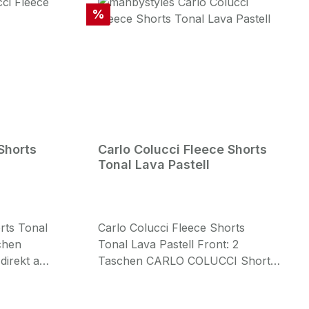
Rabatt
%
Shorts
Carlo Colucci Fleece Shorts
Tonal Lava Pastell
rts Tonal
Carlo Colucci Fleece Shorts
chen
Tonal Lava Pastell Front: 2
irekt aus
Taschen CARLO COLUCCI Shorts
lean Sky on
direkt aus Milano Italien original
e mit
Clean Lava Pastell Design Hinten