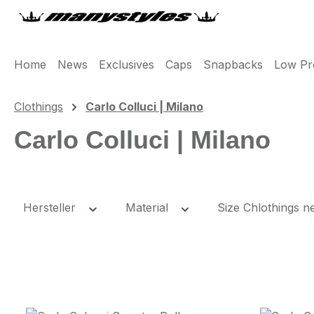
m Hauptinhalt springen
Zur Suche springen
Zur Hauptnavigation springen
Home
News
Exclusives
Caps
Snapbacks
Low Pro
Clothings
Carlo Colluci | Milano
Carlo Colluci | Milano
Hersteller
Material
Size Chlothings 