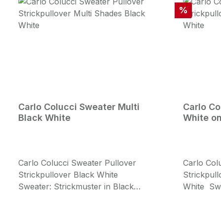
Rabatt
%
Carlo Colucci Sweater Multi
Carlo Co
Black White
White o
Carlo Colucci Sweater Pullover
Carlo Col
Strickpullover Black White
Strickpul
Sweater: Strickmuster in Black
White Swe
WhiteFront: Rundhals Ausschnitt
White on 
CARLO COLUCCI Strick Pullover
Ausschni