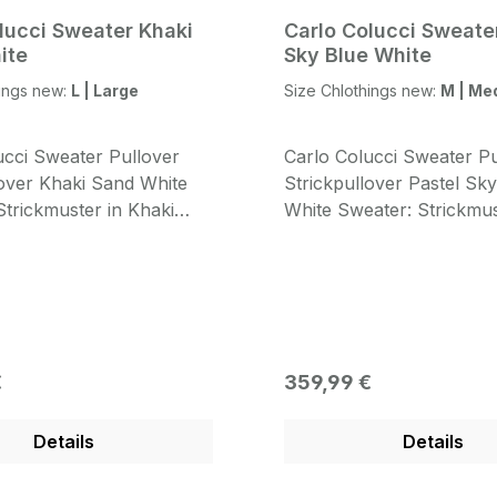
lucci Sweater Khaki
Carlo Colucci Sweate
ite
Sky Blue White
hings new:
L | Large
Size Chlothings new:
M | Me
ucci Sweater Pullover
Carlo Colucci Sweater Pu
lover Khaki Sand White
Strickpullover Pastel Sk
Strickmuster in Khaki
White Sweater: Strickmus
eFront: Rundhals
Pastel Sky Blue WhiteFro
t CARLO COLUCCI Strick
Rundhals Ausschnitt CA
irekt aus Milano Italien
COLUCCI Strick Pullover 
gewebter Sweater in Khaki
Milano Italien original g
te Design Bündchen
Sweater in Pastel Sky Bl
komplett
White Design Bündchen
 Preis:
Regulärer Preis:
€
359,99 €
ckmuster Patch auf den
abgesetzt komplett
auf der Front unten
CarloStrickmuster Patch
Details
Details
den Arm und auf der Fr