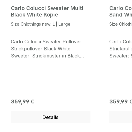
Carlo Colucci Sweater Multi
Carlo Co
Black White Kopie
Sand Wh
Size Chlothings new:
L | Large
Size Chlot
Carlo Colucci Sweater Pullover
Carlo Col
Strickpullover Black White
Strickpul
Sweater: Strickmuster in Black
Sweater: 
WhiteFront: Rundhals Ausschnitt
Sand Whit
CARLO COLUCCI Strick Pullover
Ausschnit
direkt aus Milano Italien original
Pullover d
gewebter Sweater in Black
original 
White Design Bündchen Weiss
Sand Whi
abgesetzt Front: Leinen in Light
abgesetzt
Regulärer Preis:
Regulärer
359,99 €
359,99 
Grey mit Carlo Colucci Script
CarloStri
eingestickt komplett
Arm und 
Details
CarloStrickmuster Patch auf den
Arm und auf der Front unten