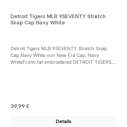
Detroit Tigers MLB 9SEVENTY Stretch
Snap Cap Navy White
Detroit Tigers MLB 9SEVENTY Stretch Snap
Cap Navy White von New Era Cap: Navy
WhiteFront: fat embroidered DETROIT TIGERS
Logo in WhiteSide: New Era Flag Logo Back:
clean adjustable Snapback Verschluss
Regulärer Preis:
39,99 €
Details