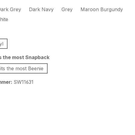
ark Grey
Dark Navy
Grey
Maroon Burgundy
hite
swählen
yl
auswählen
ts the most Snapback
its the most Beenie
mmer:
SW11631