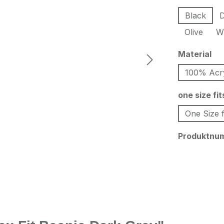
Black
D
Olive
W
au
Material
100% Acr
one size fi
One Size f
Produktnu