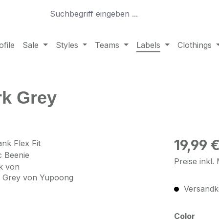
file
Sale
Styles
Teams
Labels
Clothings
rk Grey
Regulärer Pr
19,99 
Preise inkl
Versandko
ausw
Color