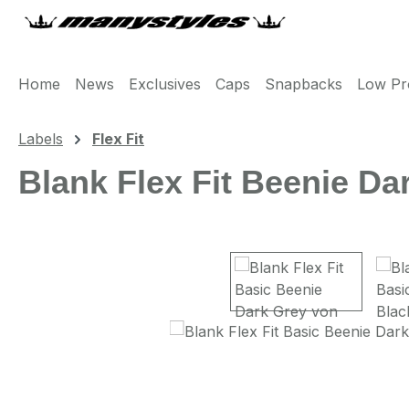
m Hauptinhalt springen
Zur Suche springen
Zur Hauptnavigation springen
Home
News
Exclusives
Caps
Snapbacks
Low Pro
Labels
Flex Fit
Blank Flex Fit Beenie Da
Bildergalerie überspringen