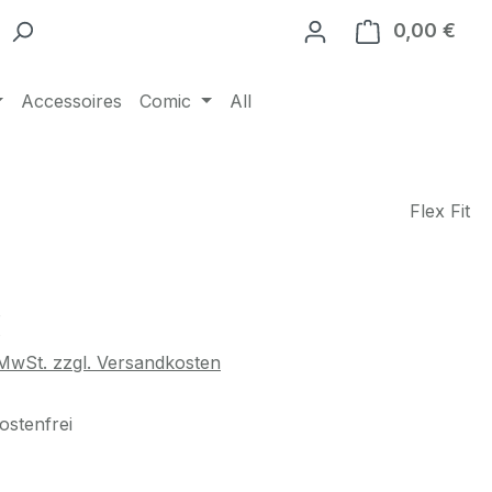
0,00 €
Ware
Accessoires
Comic
All
Flex Fit
eis:
€
. MwSt. zzgl. Versandkosten
stenfrei
ählen