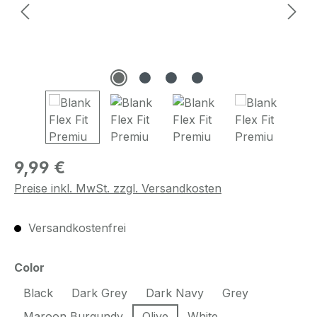
Regulärer Preis:
9,99 €
Preise inkl. MwSt. zzgl. Versandkosten
Versandkostenfrei
auswählen
Color
Black
Dark Grey
Dark Navy
Grey
Maroon Burgundy
Olive
White