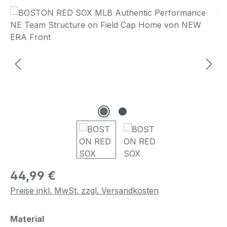
Bildergalerie überspringen
Regulärer Preis:
44,99 €
Preise inkl. MwSt. zzgl. Versandkosten
auswählen
Material