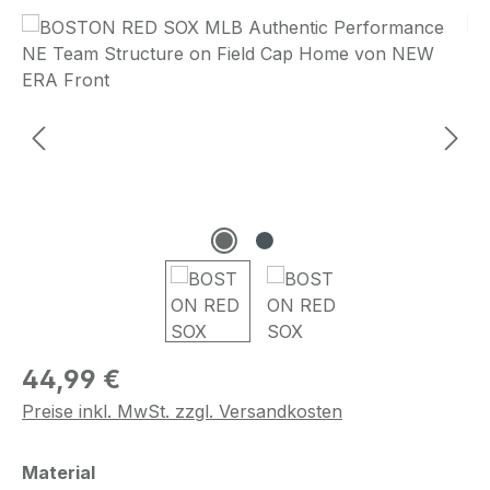
Bildergalerie überspringen
Regulärer Preis:
44,99 €
Preise inkl. MwSt. zzgl. Versandkosten
auswählen
Material