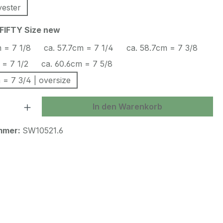
ester
auswählen
FIFTY Size new
 = 7 1/8
ca. 57.7cm = 7 1/4
ca. 58.7cm = 7 3/8
 = 7 1/2
ca. 60.6cm = 7 5/8
 = 7 3/4 | oversize
 Anzahl: Gib den gewünschten Wert ein 
In den Warenkorb
mmer:
SW10521.6