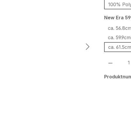
100% Poly
New Era 59
ca. 56.8cm
ca. 59.9cm
ca. 61.5cm
Produkt
Produktnu