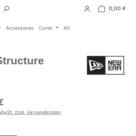
0,00 €
Ware
Accessoires
Comic
All
tructure
eis:
€
. MwSt. zzgl. Versandkosten
swählen