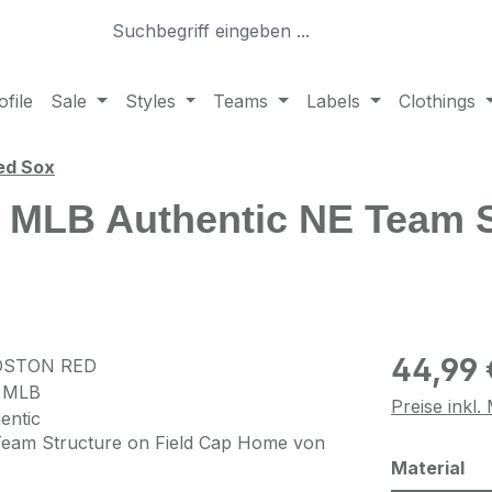
file
Sale
Styles
Teams
Labels
Clothings
ed Sox
 MLB Authentic NE Team S
Regulärer Pr
44,99 
Preise inkl
au
Material