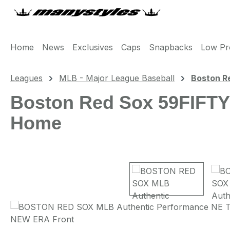
m Hauptinhalt springen
Zur Suche springen
Zur Hauptnavigation springen
Home
News
Exclusives
Caps
Snapbacks
Low Pro
Leagues
MLB - Major League Baseball
Boston R
Boston Red Sox 59FIFTY
Home
Bildergalerie überspringen