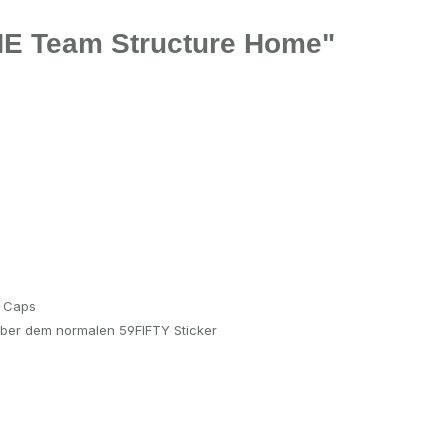
NE Team Structure Home"
c Caps
über dem normalen 59FIFTY Sticker