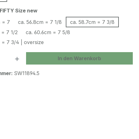
auswählen
FIFTY Size new
m = 7
ca. 56.8cm = 7 1/8
ca. 58.7cm = 7 3/8
 = 7 1/2
ca. 60.6cm = 7 5/8
 = 7 3/4 | oversize
 Anzahl: Gib den gewünschten Wert ein 
In den Warenkorb
mmer:
SW11894.5