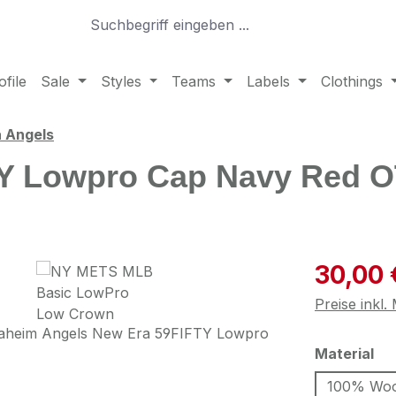
file
Sale
Styles
Teams
Labels
Clothings
a Angels
FTY Lowpro Cap Navy Red 
Verkaufspre
30,00 
Preise inkl
au
Material
100% Woo