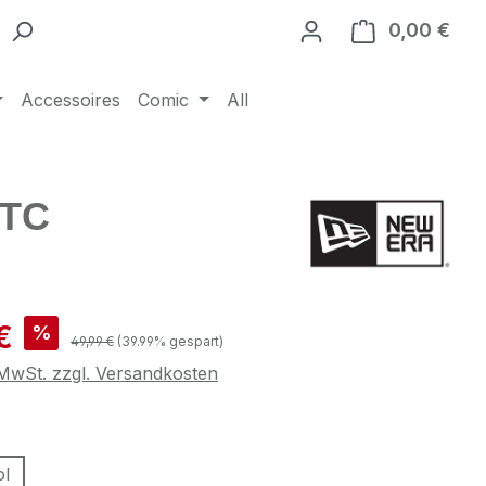
0,00 €
Ware
Accessoires
Comic
All
OTC
is:
€
%
Regulärer Preis:
49,99 €
(39.99% gespart)
. MwSt. zzgl. Versandkosten
swählen
l