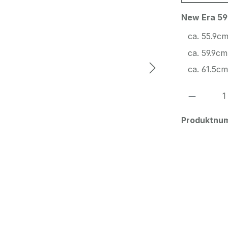
New Era 59
ca. 55.9c
ca. 59.9cm
ca. 61.5cm
Produkt
Produktnu