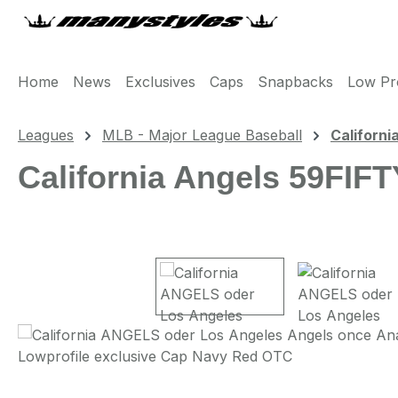
m Hauptinhalt springen
Zur Suche springen
Zur Hauptnavigation springen
Home
News
Exclusives
Caps
Snapbacks
Low Pro
Leagues
MLB - Major League Baseball
Californi
California Angels 59FI
Bildergalerie überspringen