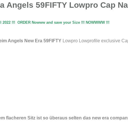
nia Angels 59FIFTY Lowpro Cap N
ril 2022 !!! ORDER Nowww and save your Size !!! NOWWWW !!!
heim Angels New Era 59FIFTY
Lowpro Lowprofile exclusive 
m flacheren Sitz ist so überaus selten das new era compa