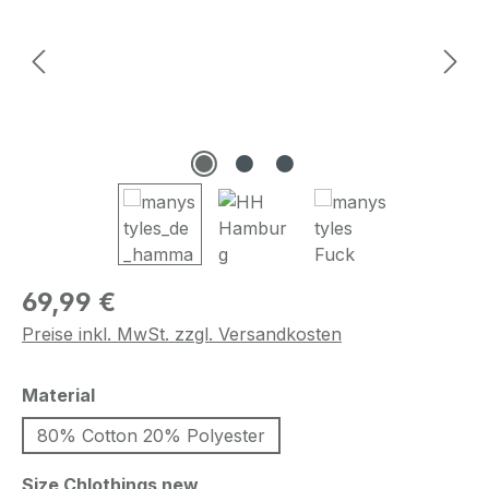
Regulärer Preis:
69,99 €
Preise inkl. MwSt. zzgl. Versandkosten
auswählen
Material
80% Cotton 20% Polyester
auswählen
Size Chlothings new