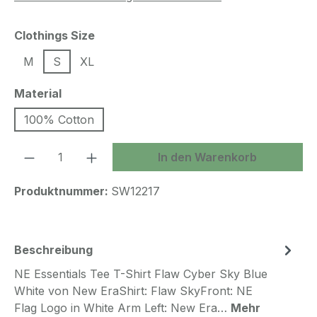
auswählen
Clothings Size
M
S
XL
auswählen
Material
100% Cotton
Produkt Anzahl: Gib den gewünschten We
In den Warenkorb
Produktnummer:
SW12217
Beschreibung
NE Essentials Tee T-Shirt Flaw Cyber Sky Blue
White von New EraShirt: Flaw SkyFront: NE
Flag Logo in White Arm Left: New Era…
Mehr