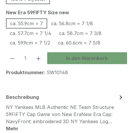
auswählen
New Era 59FIFTY Size new
ca. 55.9cm = 7
ca. 56.8cm = 7 1/8
ca. 57.7cm = 7 1/4
ca. 58.7cm = 7 3/8
ca. 59.9cm = 7 1/2
ca. 60.6cm = 7 5/8
Produkt Anzahl: Gib den gewünschten We
In den Warenkorb
Produktnummer:
SW10148
Beschreibung
NY Yankees MLB Authentic NE Team Structure
59FIFTY Cap Game von New EraNew Era Cap:
NavyFront: embroidered 3D NY Yankees Log…
Mehr