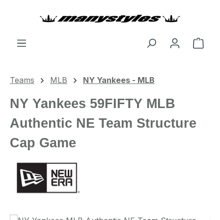
Zum Hauptinhalt springen
Ware
Teams
MLB
NY Yankees - MLB
NY Yankees 59FIFTY MLB
Authentic NE Team Structure
Cap Game
Bildergalerie überspringen