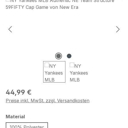
Regulärer Preis:
44,99 €
Preise inkl. MwSt. zzgl. Versandkosten
auswählen
Material
100% Polyester