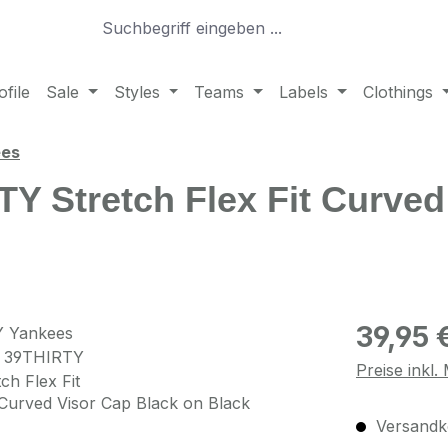
file
Sale
Styles
Teams
Labels
Clothings
ees
 Stretch Flex Fit Curved
Regulärer Pr
39,95 
Preise inkl
Versandko