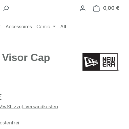
0,00 €
Ware
Accessoires
Comic
All
 Visor Cap
eis:
€
. MwSt. zzgl. Versandkosten
stenfrei