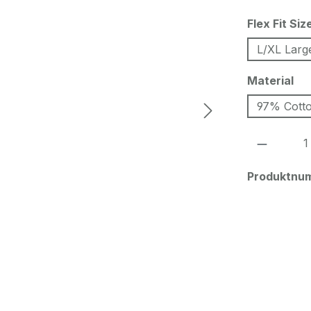
Flex Fit Siz
L/XL Larg
au
Material
97% Cotto
Produkt
Produktnu