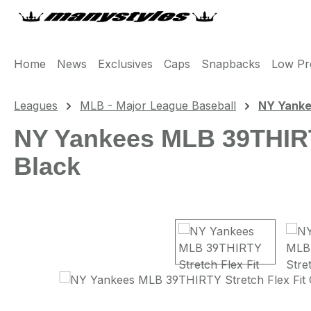
m Hauptinhalt springen
Zur Suche springen
Zur Hauptnavigation springen
Home
News
Exclusives
Caps
Snapbacks
Low Pro
Leagues
MLB - Major League Baseball
NY Yank
NY Yankees MLB 39THIRTY
Black
Bildergalerie überspringen