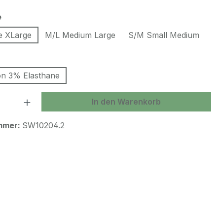
auswählen
e
e XLarge
M/L Medium Large
S/M Small Medium
swählen
n 3% Elasthane
 Anzahl: Gib den gewünschten Wert ein 
In den Warenkorb
mmer:
SW10204.2