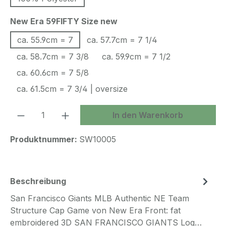
auswählen
New Era 59FIFTY Size new
ca. 55.9cm = 7
ca. 57.7cm = 7 1/4
ca. 58.7cm = 7 3/8
ca. 59.9cm = 7 1/2
ca. 60.6cm = 7 5/8
ca. 61.5cm = 7 3/4 | oversize
Produkt Anzahl: Gib den gewünschten We
In den Warenkorb
Produktnummer:
SW10005
Beschreibung
San Francisco Giants MLB Authentic NE Team
Structure Cap Game von New Era Front: fat
embroidered 3D SAN FRANCISCO GIANTS Log…