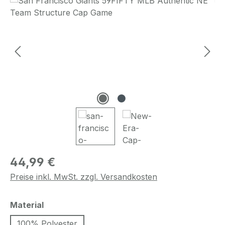
Regulärer Preis:
44,99 €
Preise inkl. MwSt. zzgl. Versandkosten
auswählen
Material
100% Polyester