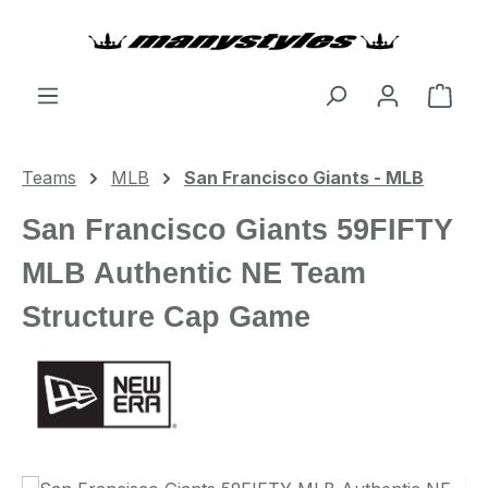
Zum Hauptinhalt springen
Ware
Teams
MLB
San Francisco Giants - MLB
San Francisco Giants 59FIFTY
MLB Authentic NE Team
Structure Cap Game
Bildergalerie überspringen