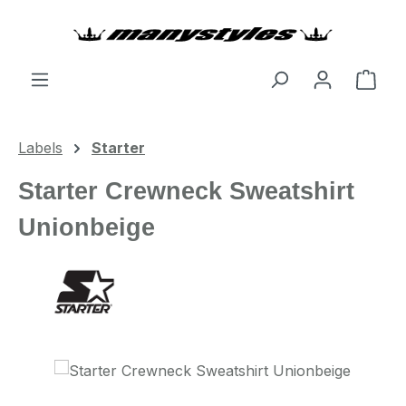
Zum Hauptinhalt springen
Ware
Labels
Starter
Starter Crewneck Sweatshirt
Unionbeige
Bildergalerie überspringen