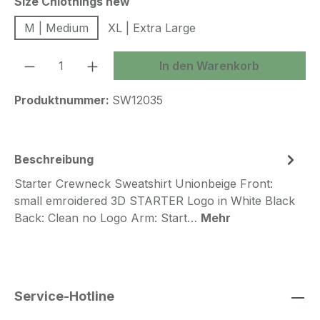
auswählen
Size Chlothings new
M | Medium
XL | Extra Large
Produkt Anzahl: Gib den gewünschten We
In den Warenkorb
Produktnummer:
SW12035
Beschreibung
Starter Crewneck Sweatshirt Unionbeige Front:
small emroidered 3D STARTER Logo in White Black
Back: Clean no Logo Arm: Start…
Mehr
Service-Hotline