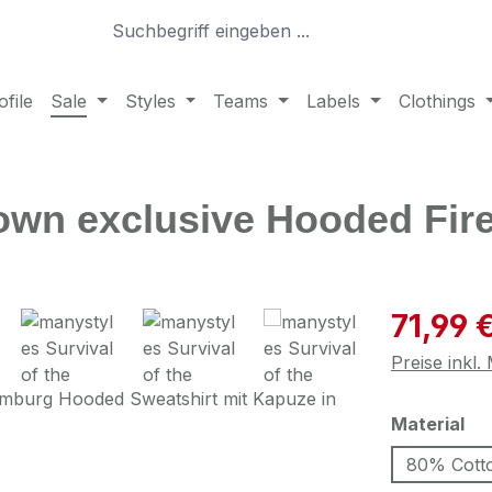
file
Sale
Styles
Teams
Labels
Clothings
Crown exclusive Hooded Fi
Verkaufspre
71,99 
Preise inkl
au
Material
80% Cott