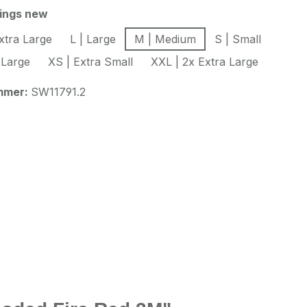
auswählen
hings new
xtra Large
L | Large
M | Medium
S | Small
 Large
XS | Extra Small
XXL | 2x Extra Large
mmer:
SW11791.2