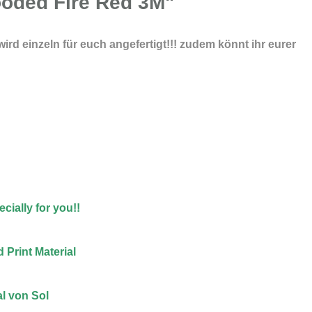
ooded Fire Red 3M"
ird einzeln für euch angefertigt!!! zudem könnt ihr eurer
cially for you!!
 Print Material
l von Sol