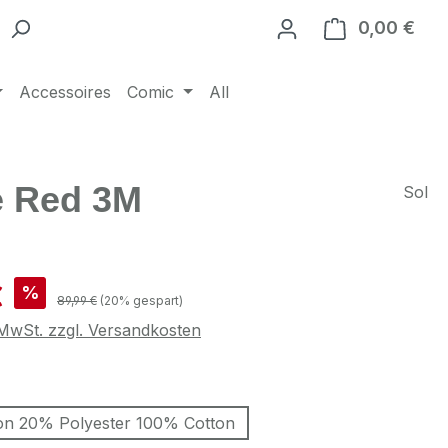
0,00 €
Ware
Accessoires
Comic
All
re Red 3M
Sol
is:
€
%
Regulärer Preis:
89,99 €
(20% gespart)
. MwSt. zzgl. Versandkosten
swählen
on 20% Polyester 100% Cotton