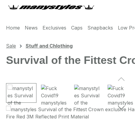
m Hauptinhalt springen
Zur Suche springen
Zur Hauptnavigation springen
Home
News
Exclusives
Caps
Snapbacks
Low Pro
Sale
Stuff and Chlothing
Survival of the Fittest 
Bildergalerie überspringen