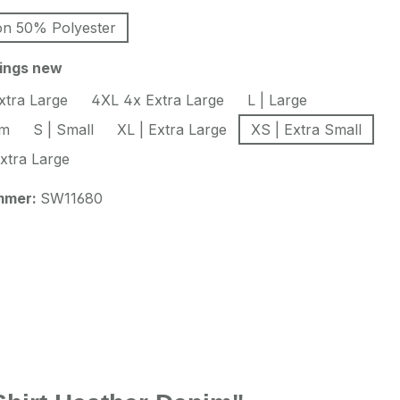
n 50% Polyester
auswählen
hings new
xtra Large
4XL 4x Extra Large
L | Large
um
S | Small
XL | Extra Large
XS | Extra Small
xtra Large
mmer:
SW11680