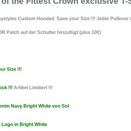
of the Fittest Crown exclusive T-
anystyles Custom Hooded Save your Size !!! Jeder Pullover w
 Patch auf der Schulter hinzufügt (plus 10€)
r Size !!!
ck !!!
Artikel Limitiert !!!
Denim Navy Bright White von Sol
e Logo in Bright White