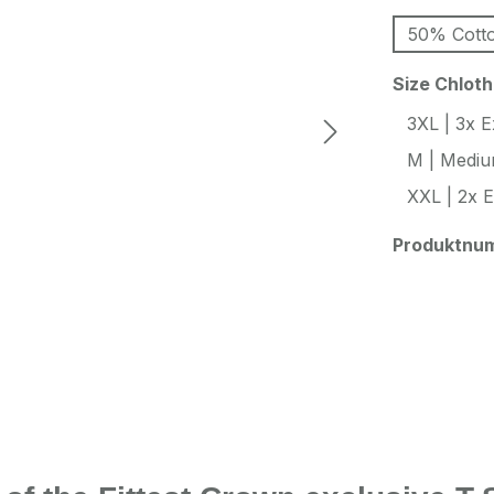
50% Cotto
Size Chlot
3XL | 3x E
M | Medi
XXL | 2x E
Produktnu