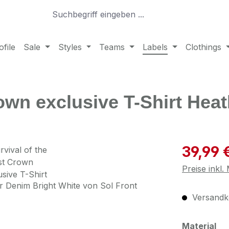
file
Sale
Styles
Teams
Labels
Clothings
Crown exclusive T-Shirt He
Verkaufspre
39,99 
Preise inkl
Versandko
au
Material