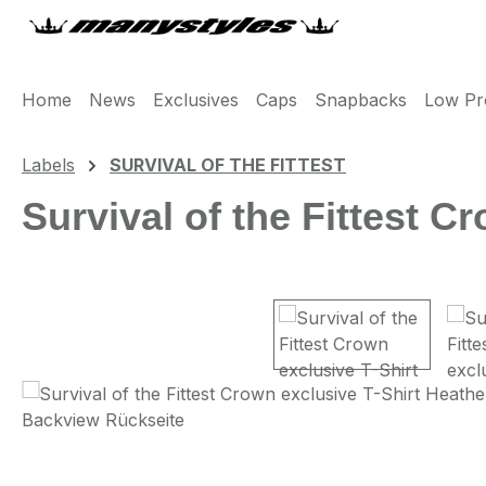
m Hauptinhalt springen
Zur Suche springen
Zur Hauptnavigation springen
Home
News
Exclusives
Caps
Snapbacks
Low Pro
Labels
SURVIVAL OF THE FITTEST
Survival of the Fittest 
Bildergalerie überspringen