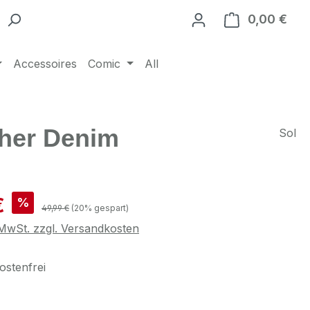
0,00 €
Ware
Accessoires
Comic
All
ather Denim
Sol
is:
€
%
Regulärer Preis:
49,99 €
(20% gespart)
. MwSt. zzgl. Versandkosten
stenfrei
swählen