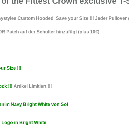
of the Fittest Crown exclusive T-
anystyles Custom Hooded Save your Size !!! Jeder Pullover w
 Patch auf der Schulter hinzufügt (plus 10€)
r Size !!!
ck !!!
Artikel Limitiert !!!
Denim Navy Bright White von Sol
e Logo in Bright White