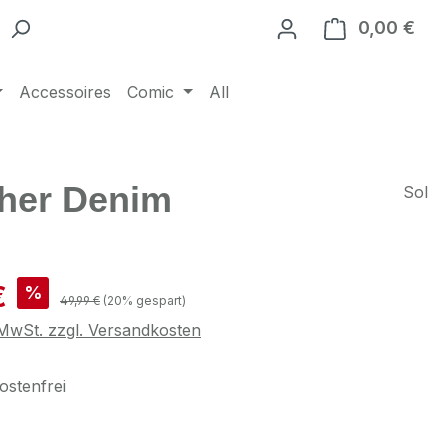
0,00 €
Ware
Accessoires
Comic
All
ather Denim
Sol
is:
€
%
Regulärer Preis:
49,99 €
(20% gespart)
. MwSt. zzgl. Versandkosten
stenfrei
swählen