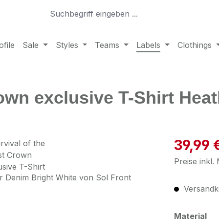
file
Sale
Styles
Teams
Labels
Clothings
Crown exclusive T-Shirt He
Verkaufspre
39,99 
Preise inkl
Versandko
au
Material