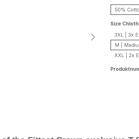
50% Cotto
Size Chlot
3XL | 3x E
M | Medi
XXL | 2x E
Produktnu