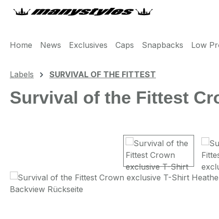
m Hauptinhalt springen
Zur Suche springen
Zur Hauptnavigation springen
Home
News
Exclusives
Caps
Snapbacks
Low Pro
Labels
SURVIVAL OF THE FITTEST
Survival of the Fittest 
Bildergalerie überspringen