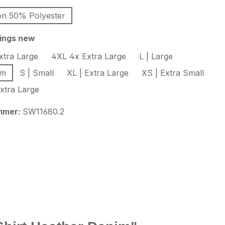
n 50% Polyester
auswählen
hings new
xtra Large
4XL 4x Extra Large
L | Large
um
S | Small
XL | Extra Large
XS | Extra Small
xtra Large
mmer:
SW11680.2