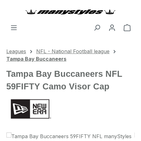
Zum Hauptinhalt springen
Ware
Leagues
NFL - National Football league
Tampa Bay Buccaneers
Tampa Bay Buccaneers NFL
59FIFTY Camo Visor Cap
Bildergalerie überspringen