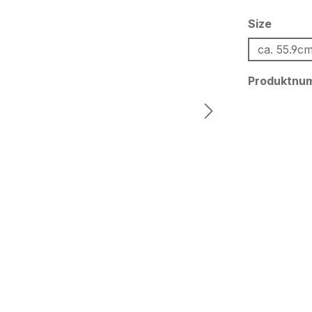
auswä
Size
ca. 55.9c
Produktnu