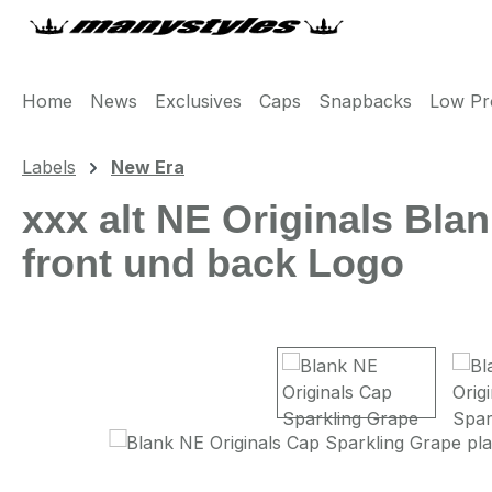
m Hauptinhalt springen
Zur Suche springen
Zur Hauptnavigation springen
Home
News
Exclusives
Caps
Snapbacks
Low Pro
Labels
New Era
xxx alt NE Originals Bla
front und back Logo
Bildergalerie überspringen