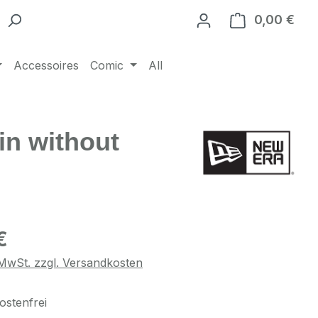
0,00 €
Ware
Accessoires
Comic
All
in without
eis:
€
. MwSt. zzgl. Versandkosten
stenfrei