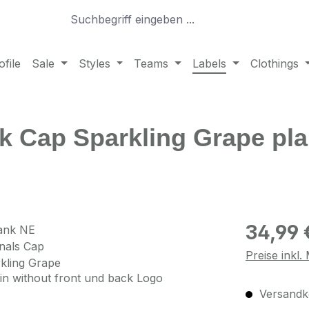
file
Sale
Styles
Teams
Labels
Clothings
nk Cap Sparkling Grape pla
Regulärer Pr
34,99 
Preise inkl
Versandko